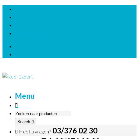
Home
Shop
Contact
Veelgestelde vragen
Login / Register
Wishlist
Menu
Search
03/376 02 30
Hebt u vragen?