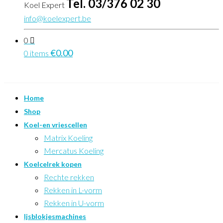
Tel. 03/376 02 30
Koel Expert
info@koelexpert.be
0
€
0.00
0 items
Home
Shop
Koel-en vriescellen
Matrix Koeling
Mercatus Koeling
Koelcelrek kopen
Rechte rekken
Rekken in L-vorm
Rekken in U-vorm
Ijsblokjesmachines