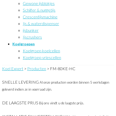
Gewone ijsblokjes
Schilfer & nuggetijs
Crescentijsmachine
Ijs & waterdispenser
ijsbunker
Ijscrushers
Koelgroepen
Koelgroep koelcellen
Koelgroep vriescellen
Koel Expert
>
Producten
>
FM-80KE-HC
SNELLE LEVERING
Al onze producten worden binnen 5 werkdagen
geleverd indien ze in voorraad zijn.
DE LAAGSTE PRIJS
Bij ons vindt u de laagste prijs.